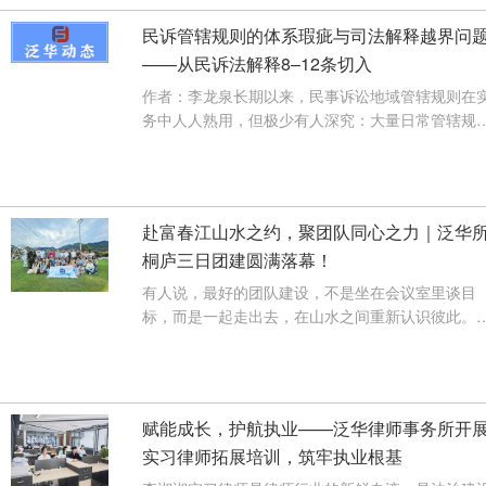
民诉管辖规则的体系瑕疵与司法解释越界问
——从民诉法解释8–12条切入
作者：李龙泉长期以来，民事诉讼地域管辖规则在
务中人人熟用，但极少有人深究：大量日常管辖规
则，根本并非法律本义，而是最高···
【查看详情】
赴富春江山水之约，聚团队同心之力｜泛华
桐庐三日团建圆满落幕！
有人说，最好的团队建设，不是坐在会议室里谈目
标，而是一起走出去，在山水之间重新认识彼此。
天两晚，我们从南京出发，一路向···
【查看详情】
赋能成长，护航执业——泛华律师事务所开
实习律师拓展培训，筑牢执业根基