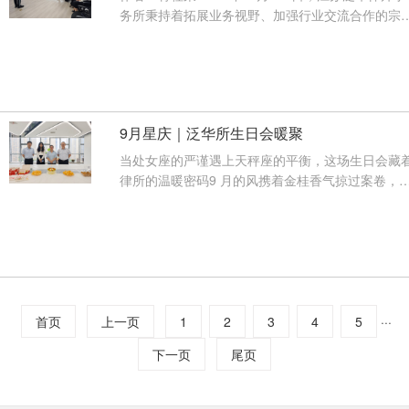
务所秉持着拓展业务视野、加强行业交流合作的宗
旨，特别邀请香港信用付有限公司···
【查看详情】
9月星庆｜泛华所生日会暖聚
当处女座的严谨遇上天秤座的平衡，这场生日会藏
律所的温暖密码9 月的风携着金桂香气掠过案卷，
2025 年 9 月 25 日下午 3 点，律···
【查看详情】
···
首页
上一页
1
2
3
4
5
下一页
尾页