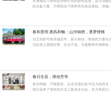
李湘湘实习律师是律师行业的新鲜血液，是法治建
的后备力量。为帮助实习律师夯实执业基础，准确
会申请律师执业面试的考核要求···
【查看详情】
春和景明 惠风和畅：山河锦绣，逐梦铿锵
当五四的号角穿越百年、薪火相传，青春的力量在
治征程上熠熠生辉、生生不息。为凝聚青年律师奋
力量，厚植爱国主义情怀，锤炼···
【查看详情】
春日生辰，律动芳华
春光明媚，万物复苏。在这充满生机与活力的四月
我们迎来了律所四月员工集体生日会。本月寿星们
一个共同的星座——热情奔放、···
【查看详情】