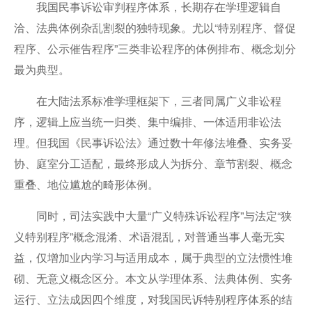
我国民事诉讼审判程序体系，长期存在学理逻辑自
洽、法典体例杂乱割裂的独特现象。尤以“特别程序、督促
程序、公示催告程序”三类非讼程序的体例排布、概念划分
最为典型。
在大陆法系标准学理框架下，三者同属广义非讼程
序，逻辑上应当统一归类、集中编排、一体适用非讼法
理。但我国《民事诉讼法》通过数十年修法堆叠、实务妥
协、庭室分工适配，最终形成人为拆分、章节割裂、概念
重叠、地位尴尬的畸形体例。
同时，司法实践中大量“广义特殊诉讼程序”与法定“狭
义特别程序”概念混淆、术语混乱，对普通当事人毫无实
益，仅增加业内学习与适用成本，属于典型的立法惯性堆
砌、无意义概念区分。本文从学理体系、法典体例、实务
运行、立法成因四个维度，对我国民诉特别程序体系的结