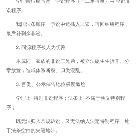
学理顺位应当是：争讼程序（一二审再审）→ 全部非
讼程序。
我国法条顺序：争讼中途插入非讼，再回纠错程序，
最后补剩余非讼。
2. 同源程序被人为切割
本属同一家族的非讼三兄弟，被立法硬生生拆开、分
章放置，造成体系断裂、归类混乱。
3. 督促、公示催告地位极度尴尬
学理上=特别非讼程序；法条上=不属于狭义特别程
序；
既无法归入常规诉讼，又无法纳入法定特别程序，处
于法条空白的夹缝地带。