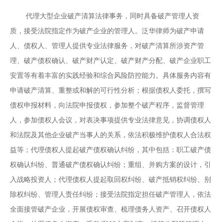
代理大型企业破产清算法律事务，同时具备破产管理人资
质，接受法院指定作为破产企业的管理人。泛华律师为破产申请
人、债权人、管理人提供专业法律服务，对破产清算所涉资产管
理、破产债权确认、破产财产认定、破产财产分配、破产企业职工
安置等有着丰富的实践经验和综合风险防控能力。具体服务内容有
申请破产清算、重整或和解的可行性分析；根据债权人委托，撰写
债权申报材料，向法院申报债权，参加整个破产程序，监督管理
人，参加债权人会议，对表决事项提供专业法律意见，协调债权人
和法院及其他企业破产当事人的关系，依法积极维护债权人合法权
益等；代理债权人提起破产债权确认纠纷，其中包括：职工破产债
权确认纠纷、普通破产债权确认纠纷；
重组、并购方案的设计，引
入战略投资人；
代理债权人提起取回权纠纷、破产抵销权纠纷、别
除权纠纷、管理人责任纠纷；接受法院指定担任破产管理人，依法
全面接管破产企业，开展债权审查、梳理债务人资产、召开债权人